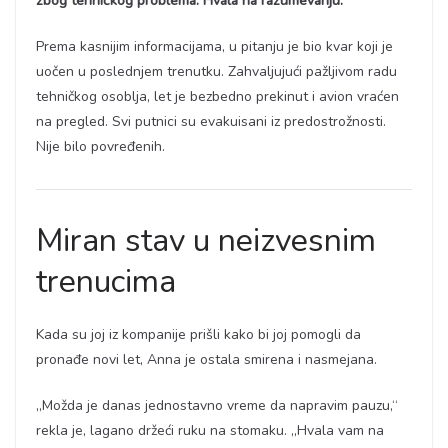
zbog tehničkog problema. Hvala na razumevanju.“
Prema kasnijim informacijama, u pitanju je bio kvar koji je
uočen u poslednjem trenutku. Zahvaljujući pažljivom radu
tehničkog osoblja, let je bezbedno prekinut i avion vraćen
na pregled. Svi putnici su evakuisani iz predostrožnosti.
Nije bilo povređenih.
Miran stav u neizvesnim
trenucima
Kada su joj iz kompanije prišli kako bi joj pomogli da
pronađe novi let, Anna je ostala smirena i nasmejana.
„Možda je danas jednostavno vreme da napravim pauzu,“
rekla je, lagano držeći ruku na stomaku. „Hvala vam na