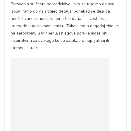
Putovanja su često nepredvidiva. Iako se trudimo da sve
isplaniramo do najsitnijeg detalja, ponekad se desi da
neočekivani trenuci promene tok dana — i često nas
iznenade u pozitivnom smislu. Takav jedan događaj zbio se
na aerodromu u Minhenu, i njegova poruka može biti
inspirativna za svakoga ko se zatekao u neprijatnoj ili
stresnoj situaciji.