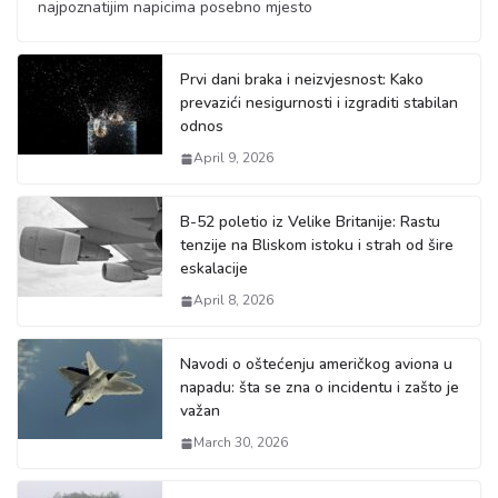
najpoznatijim napicima posebno mjesto
Prvi dani braka i neizvjesnost: Kako
prevazići nesigurnosti i izgraditi stabilan
odnos
April 9, 2026
B-52 poletio iz Velike Britanije: Rastu
tenzije na Bliskom istoku i strah od šire
eskalacije
April 8, 2026
Navodi o oštećenju američkog aviona u
napadu: šta se zna o incidentu i zašto je
važan
March 30, 2026