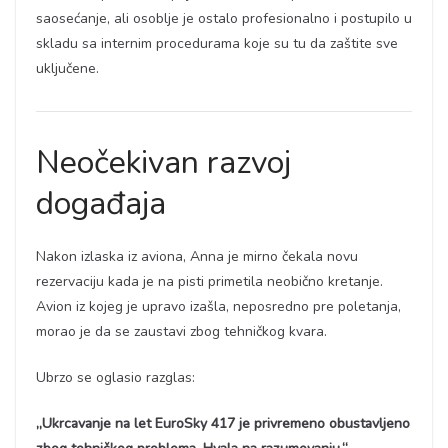
saosećanje, ali osoblje je ostalo profesionalno i postupilo u
skladu sa internim procedurama koje su tu da zaštite sve
uključene.
Neočekivan razvoj
događaja
Nakon izlaska iz aviona, Anna je mirno čekala novu
rezervaciju kada je na pisti primetila neobično kretanje.
Avion iz kojeg je upravo izašla, neposredno pre poletanja,
morao je da se zaustavi zbog tehničkog kvara.
Ubrzo se oglasio razglas:
„Ukrcavanje na let EuroSky 417 je privremeno obustavljeno