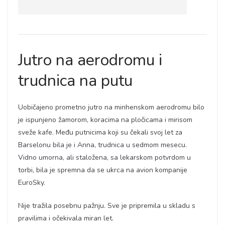
Jutro na aerodromu i
trudnica na putu
Uobičajeno prometno jutro na minhenskom aerodromu bilo
je ispunjeno žamorom, koracima na pločicama i mirisom
sveže kafe. Među putnicima koji su čekali svoj let za
Barselonu bila je i Anna, trudnica u sedmom mesecu.
Vidno umorna, ali staložena, sa lekarskom potvrdom u
torbi, bila je spremna da se ukrca na avion kompanije
EuroSky.
Nije tražila posebnu pažnju. Sve je pripremila u skladu s
pravilima i očekivala miran let.