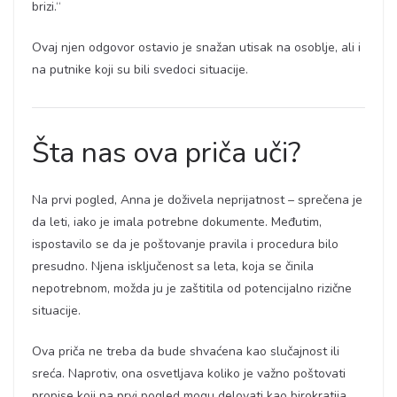
brizi.“
Ovaj njen odgovor ostavio je snažan utisak na osoblje, ali i
na putnike koji su bili svedoci situacije.
Šta nas ova priča uči?
Na prvi pogled, Anna je doživela neprijatnost – sprečena je
da leti, iako je imala potrebne dokumente. Međutim,
ispostavilo se da je poštovanje pravila i procedura bilo
presudno. Njena isključenost sa leta, koja se činila
nepotrebnom, možda ju je zaštitila od potencijalno rizične
situacije.
Ova priča ne treba da bude shvaćena kao slučajnost ili
sreća. Naprotiv, ona osvetljava koliko je važno poštovati
propise koji na prvi pogled mogu delovati kao birokratija,