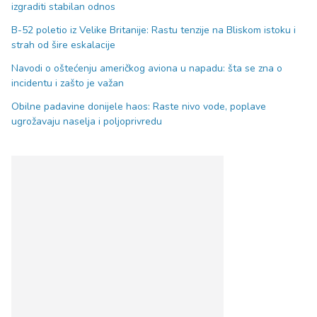
izgraditi stabilan odnos
B-52 poletio iz Velike Britanije: Rastu tenzije na Bliskom istoku i
strah od šire eskalacije
Navodi o oštećenju američkog aviona u napadu: šta se zna o
incidentu i zašto je važan
Obilne padavine donijele haos: Raste nivo vode, poplave
ugrožavaju naselja i poljoprivredu