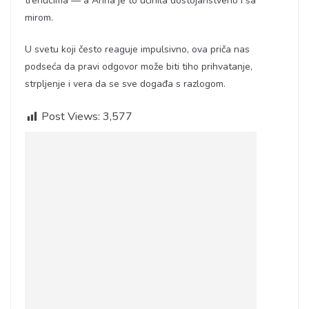
trenucima — a Anna je to učinila dostojanstveno i sa
mirom.
U svetu koji često reaguje impulsivno, ova priča nas
podseća da pravi odgovor može biti tiho prihvatanje,
strpljenje i vera da se sve događa s razlogom.
Post Views:
3,577