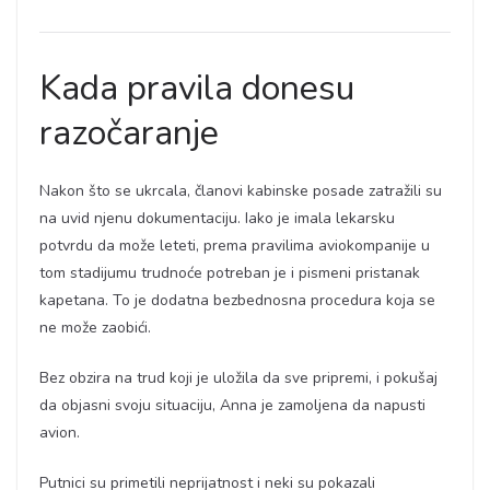
Kada pravila donesu
razočaranje
Nakon što se ukrcala, članovi kabinske posade zatražili su
na uvid njenu dokumentaciju. Iako je imala lekarsku
potvrdu da može leteti, prema pravilima aviokompanije u
tom stadijumu trudnoće potreban je i pismeni pristanak
kapetana. To je dodatna bezbednosna procedura koja se
ne može zaobići.
Bez obzira na trud koji je uložila da sve pripremi, i pokušaj
da objasni svoju situaciju, Anna je zamoljena da napusti
avion.
Putnici su primetili neprijatnost i neki su pokazali