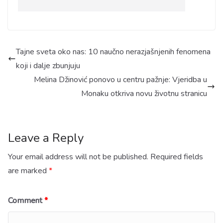
Tajne sveta oko nas: 10 naučno nerazjašnjenih fenomena
koji i dalje zbunjuju
Melina Džinović ponovo u centru pažnje: Vjeridba u
Monaku otkriva novu životnu stranicu
Leave a Reply
Your email address will not be published.
Required fields
are marked
*
Comment
*