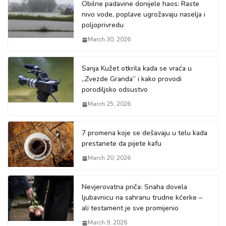
Obilne padavine donijele haos: Raste
nivo vode, poplave ugrožavaju naselja i
poljoprivredu
March 30, 2026
Sanja Kužet otkrila kada se vraća u
„Zvezde Granda“ i kako provodi
porodiljsko odsustvo
March 25, 2026
7 promena koje se dešavaju u telu kada
prestanete da pijete kafu
March 20, 2026
Nevjerovatna priča: Snaha dovela
ljubavnicu na sahranu trudne kćerke –
ali testament je sve promijenio
March 9, 2026