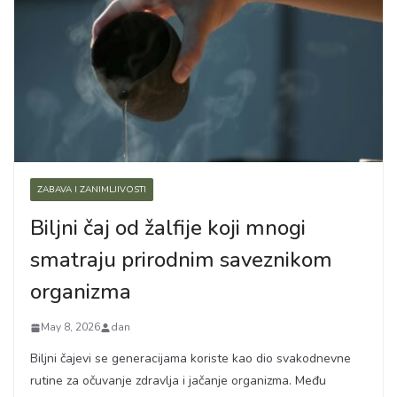
ZABAVA I ZANIMLJIVOSTI
Biljni čaj od žalfije koji mnogi
smatraju prirodnim saveznikom
organizma
May 8, 2026
dan
Biljni čajevi se generacijama koriste kao dio svakodnevne
rutine za očuvanje zdravlja i jačanje organizma. Među