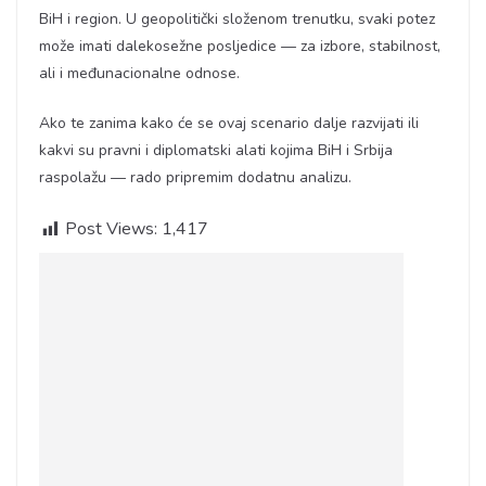
BiH i region. U geopolitički složenom trenutku, svaki potez
može imati dalekosežne posljedice — za izbore, stabilnost,
ali i međunacionalne odnose.
Ako te zanima kako će se ovaj scenario dalje razvijati ili
kakvi su pravni i diplomatski alati kojima BiH i Srbija
raspolažu — rado pripremim dodatnu analizu.
Post Views:
1,417