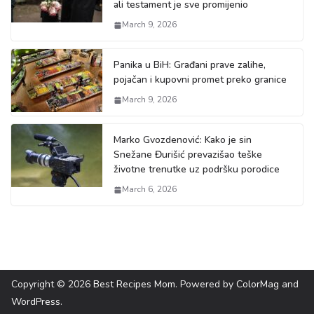
ali testament je sve promijenio
March 9, 2026
Panika u BiH: Građani prave zalihe,
pojačan i kupovni promet preko granice
March 9, 2026
Marko Gvozdenović: Kako je sin
Snežane Đurišić prevazišao teške
životne trenutke uz podršku porodice
March 6, 2026
Copyright © 2026
Best Recipes Mom
. Powered by
ColorMag
and
WordPress
.