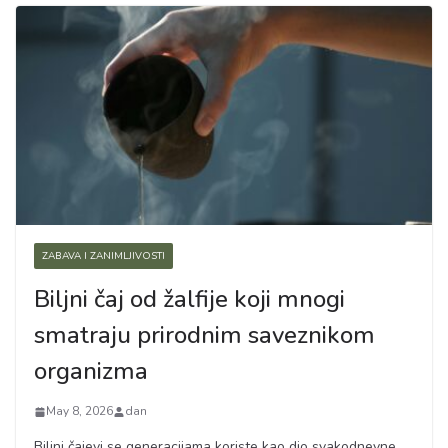
ZABAVA I ZANIMLJIVOSTI
Biljni čaj od žalfije koji mnogi
smatraju prirodnim saveznikom
organizma
May 8, 2026
dan
Biljni čajevi se generacijama koriste kao dio svakodnevne