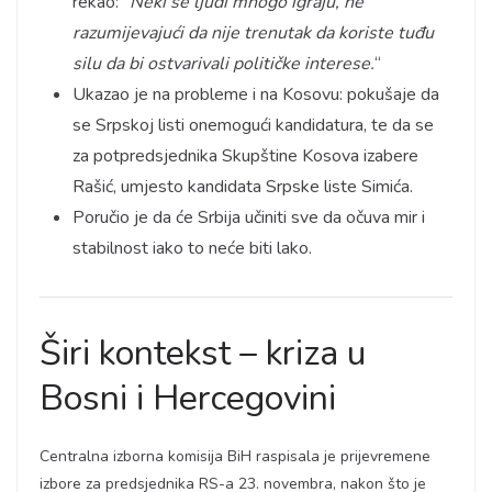
rekao: “
Neki se ljudi mnogo igraju, ne
razumijevajući da nije trenutak da koriste tuđu
silu da bi ostvarivali političke interese.
“
Ukazao je na probleme i na Kosovu: pokušaje da
se Srpskoj listi onemogući kandidatura, te da se
za potpredsjednika Skupštine Kosova izabere
Rašić, umjesto kandidata Srpske liste Simića.
Poručio je da će Srbija učiniti sve da očuva mir i
stabilnost iako to neće biti lako.
Širi kontekst – kriza u
Bosni i Hercegovini
Centralna izborna komisija BiH raspisala je prijevremene
izbore za predsjednika RS-a 23. novembra, nakon što je